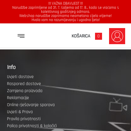
!!! VAŽNA OBAVIJEST !!!
Narudžbe zaprimljene od 31. 7. šaljemo od 17. 8., kada se vraćamo s
kolektivnog godišnjeg odmora.
Webshop narudžbe zaprimamo neometano cijelo vrijeme!
Hvala vam na razumijevanju i ugodno ljeto!
[userpro template=following]
KOŠARICA
0
Info
Uvjeti dostave
Raspored dostave
Zamjena proizvoda
Reklamacije
Online rješavanje sporova
Uvjeti & Prava
Pravila privatnosti
Polica privatnosti & kolačići