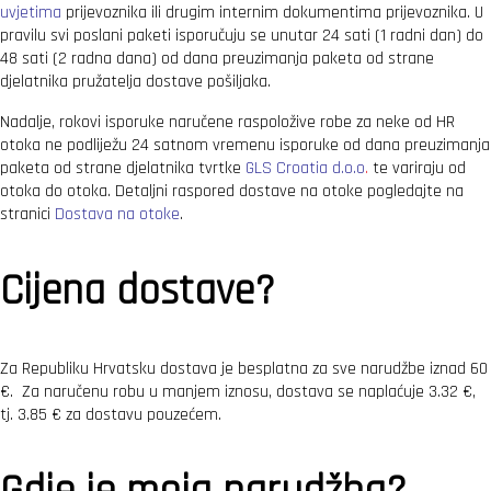
uvjetima
prijevoznika ili drugim internim dokumentima prijevoznika. U
pravilu svi poslani paketi isporučuju se unutar 24 sati (1 radni dan) do
48 sati (2 radna dana) od dana preuzimanja paketa od strane
djelatnika pružatelja dostave pošiljaka.
Nadalje, rokovi isporuke naručene raspoložive robe za neke od HR
otoka ne podliježu 24 satnom vremenu isporuke od dana preuzimanja
paketa od strane djelatnika tvrtke
GLS Croatia d.o.o
.
te variraju od
otoka do otoka. Detaljni raspored dostave na otoke pogledajte na
stranici
Dostava na otoke
.
Cijena dostave?
Za Republiku Hrvatsku dostava je besplatna za sve narudžbe iznad 60
€. Za naručenu robu u manjem iznosu, dostava se naplaćuje
3.32
€
,
tj.
3.85
€
za dostavu pouzećem.