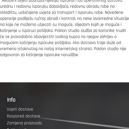
*Redovni uvjeti podrazumijevaju ispravan rad operativnog sustava,
urednu i redovnu isporuku dobavljača, redovnu obradu robe na
skladištu, uobičajene uvjete za transport i isporuku robe. Navedene
operacije podliježu ručnoj obradi i kontroli, no neke izvanredne situacije
na koje ne možemo utjecati su moguće, slijedom kojih je moguće i
kašnjenje u isporuci pošiljaka. Poklon studio služba za korisnike trudit
će se pravodobno obavijestiti svakog kupca na njegov zahtjev o
mogućem kašnjenju isporuke pošiljaka. Ako dostava traje duže od
vremena istaknutog na našoj internetskoj stranici, Poklon studio nije
odgovoran za kašnjenje isporuke narudžbe.
Info
Uvjeti dostave
Raspored dostave
Zamjena proizvoda