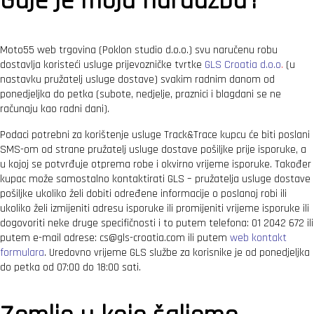
Gdje je moja narudžba?
Moto55 web trgovina (Poklon studio d.o.o.) svu naručenu robu
dostavlja koristeći usluge prijevozničke tvrtke
GLS Croatia d.o.o
.
(u
nastavku pružatelj usluge dostave) svakim radnim danom od
ponedjeljka do petka (subote, nedjelje, praznici i blagdani se ne
računaju kao radni dani).
Podaci potrebni za korištenje usluge Track&Trace kupcu će biti poslani
SMS-om od strane pružatelj usluge dostave pošiljke prije isporuke, a
u kojoj se potvrđuje otprema robe i okvirno vrijeme isporuke. Također
kupac može samostalno kontaktirati GLS – pružatelja usluge dostave
pošiljke ukoliko želi dobiti određene informacije o poslanoj robi ili
ukoliko želi izmijeniti adresu isporuke ili promijeniti vrijeme isporuke ili
dogovoriti neke druge specifičnosti i to putem telefona: 01 2042 672 ili
putem e-mail adrese:
cs@gls-croatia.com
ili putem
web kontakt
formulara
. Uredovno vrijeme GLS službe za korisnike je od ponedjeljka
do petka od 07:00 do 18:00 sati.