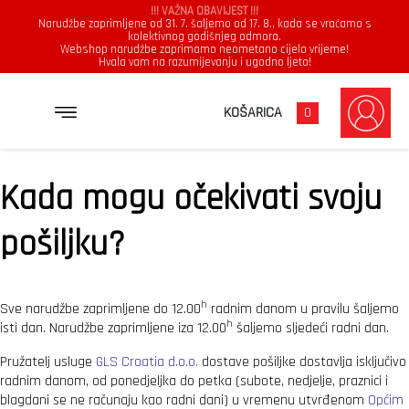
!!! VAŽNA OBAVIJEST !!!
Narudžbe zaprimljene od 31. 7. šaljemo od 17. 8., kada se vraćamo s
kolektivnog godišnjeg odmora.
Webshop narudžbe zaprimamo neometano cijelo vrijeme!
Hvala vam na razumijevanju i ugodno ljeto!
Uvjeti dostave
KOŠARICA
0
Kada mogu očekivati svoju
pošiljku?
h
Sve narudžbe zaprimljene do 12.00
radnim danom u pravilu šaljemo
h
isti dan. Narudžbe zaprimljene iza 12.00
šaljemo sljedeći radni dan.
Pružatelj usluge
GLS Croatia d.o.o
.
dostave pošiljke dostavlja isključivo
radnim danom, od ponedjeljka do petka (subote, nedjelje, praznici i
blagdani se ne računaju kao radni dani) u vremenu utvrđenom
Općim