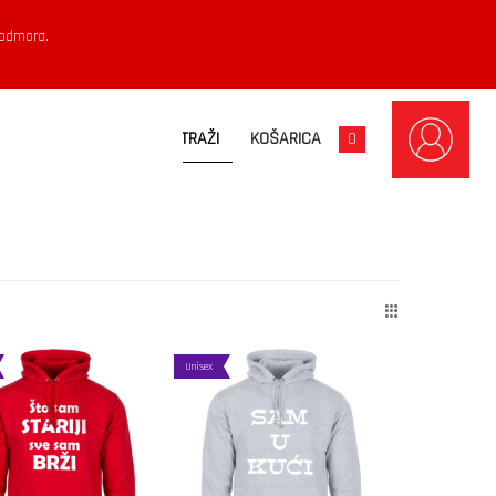
 odmora.
KOŠARICA
0
Unisex