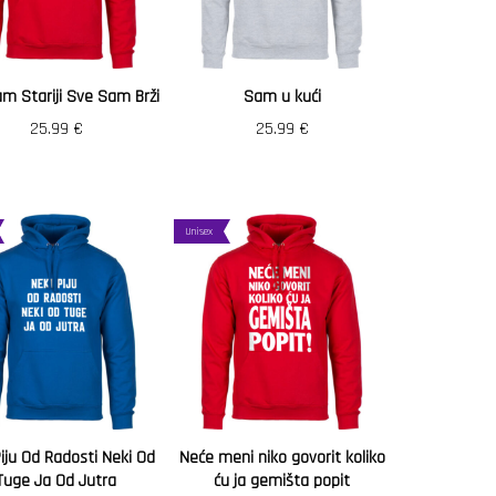
m Stariji Sve Sam Brži
Sam u kući
25.99
€
25.99
€
Unisex
iju Od Radosti Neki Od
Neće meni niko govorit koliko
Tuge Ja Od Jutra
ću ja gemišta popit