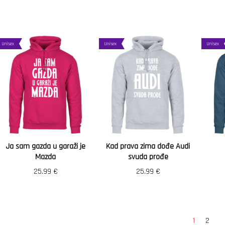
Unisex
Unisex
Unisex
Ja sam gazda u garaži je
Kad prava zima dođe Audi
Mazda
svuda prođe
25.99
€
25.99
€
1
2