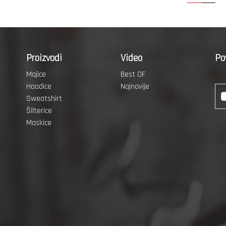
Proizvodi
Video
Po
Majice
Best OF
Hoodice
Najnovije
Sweatshirt
Šilterice
Maskice