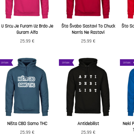
U Srcu Je Furam Uz Brdo Je
Šta Švabo Sastavi To Chuck
Što Sa
Guram Alfa
Norris Ne Rastavi
25.99
€
25.99
€
Unisex
Unisex
Unisex
Ništa CBD Samo THC
Antidebilist
Neki P
25.99
€
25.99
€