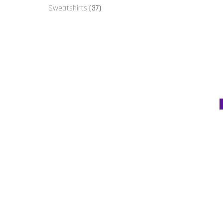
proizvoda
37
Sweatshirts
37
proizvoda