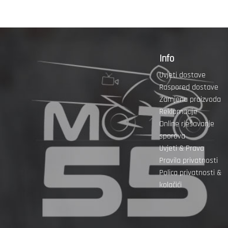
Info
Uvjeti dostave
Raspored dostave
Zamjena proizvoda
Reklamacije
Online rješavanje
sporova
Uvjeti & Prava
Pravila privatnosti
Polica privatnosti &
kolačići