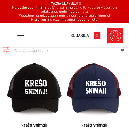
!!! VAŽNA OBAVIJEST !!!
Narudžbe zaprimljene od 31. 7. šaljemo od 17. 8., kada se vraćamo s
kolektivnog godišnjeg odmora.
Webshop narudžbe zaprimamo neometano cijelo vrijeme!
Hvala vam na razumijevanju i ugodno ljeto!
Kape
Poredano
Prikazuje se svih 4 rezultata
KOŠARICA
0
po
najnovijem
Poredaj od zadnjeg
Krešo Snimaj!
Krešo Snimaj!