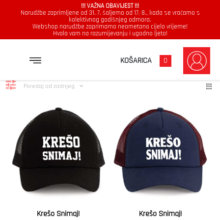
!!! VAŽNA OBAVIJEST !!!
Narudžbe zaprimljene od 31. 7. šaljemo od 17. 8., kada se vraćamo s
kolektivnog godišnjeg odmora.
Webshop narudžbe zaprimamo neometano cijelo vrijeme!
Hvala vam na razumijevanju i ugodno ljeto!
tamno plava
Poredano
Prikazuje se svih 2 rezultata
KOŠARICA
0
po
najnovijem
Poredaj od zadnjeg
Krešo Snimaj!
Krešo Snimaj!