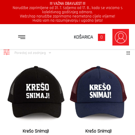
!!! VAŽNA OBAVIJEST !!!
Narudžbe zaprimljene od 31. 7. šaljemo od 17. 8., kada se vraćamo s
kolektivnog godišnjeg odmora.
Webshop narudžbe zaprimamo neometano cijelo vrijeme!
Hvala vam na razumijevanju i ugodno ljeto!
Kape
Poredano
Prikazuje se svih 4 rezultata
KOŠARICA
0
po
najnovijem
Poredaj od zadnjeg
Krešo Snimaj!
Krešo Snimaj!