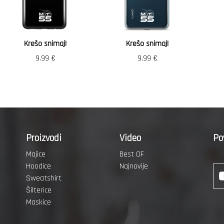
Krešo snimaj!
Krešo snimaj!
9.99
€
9.99
€
Proizvodi
Video
Po
Majice
Best OF
Hoodice
Najnovije
Sweatshirt
Šilterice
Maskice