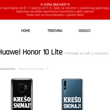
!!! VAŽNA OBAVIJEST !!!
e zaprimljene od 31. 7. šaljemo od 17. 8., kada se vraćamo s kolektivnog godišnjeg
Webshop narudžbe zaprimamo neometano cijelo vrijeme!
Hvala vam na razumijevanju i ugodno ljeto!
HOME
TRGOVINA
DODACI
Huawei Honor 10 Lite
Prikazuje se svih 2 rezultata
n
zvrstavanje:
Poredaj od zadnjeg