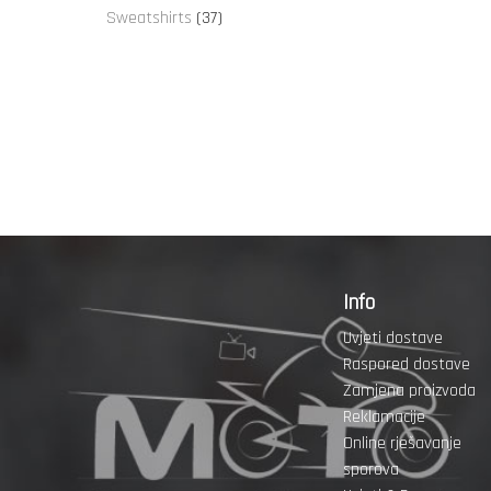
proizvoda
37
Sweatshirts
37
proizvoda
Info
Uvjeti dostave
Raspored dostave
Zamjena proizvoda
Reklamacije
Online rješavanje
sporova