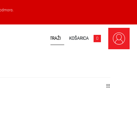
 odmora.
KOŠARICA
0
Poredano
po
ajnovijem