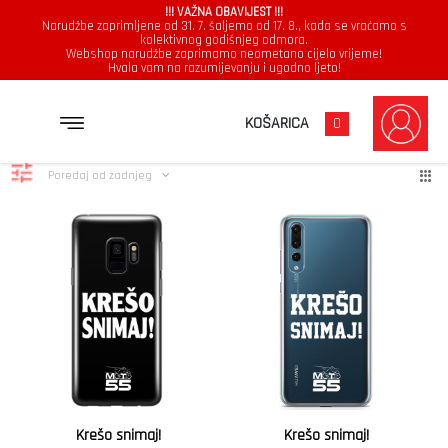
!!! VAŽNA OBAVIJEST !!!
Narudžbe zaprimljene od 31. 7. šaljemo od 17. 8., kada se vraćamo s
kolektivnog godišnjeg odmora.
Webshop narudžbe zaprimamo neometano cijelo vrijeme!
Hvala vam na razumijevanju i ugodno ljeto!
iPhone 7
Poredano
Prikazuje se svih 2 rezultata
KOŠARICA
0
po
najnovijem
Poredaj od zadnjeg
Krešo snimaj!
Krešo snimaj!