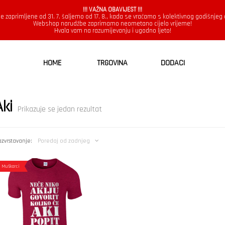
!!! VAŽNA OBAVIJEST !!!
e zaprimljene od 31. 7. šaljemo od 17. 8., kada se vraćamo s kolektivnog godišnjeg
Webshop narudžbe zaprimamo neometano cijelo vrijeme!
Hvala vam na razumijevanju i ugodno ljeto!
HOME
TRGOVINA
DODACI
Aki
Prikazuje se jedan rezultat
zvrstavanje:
Poredaj od zadnjeg
Muškarci