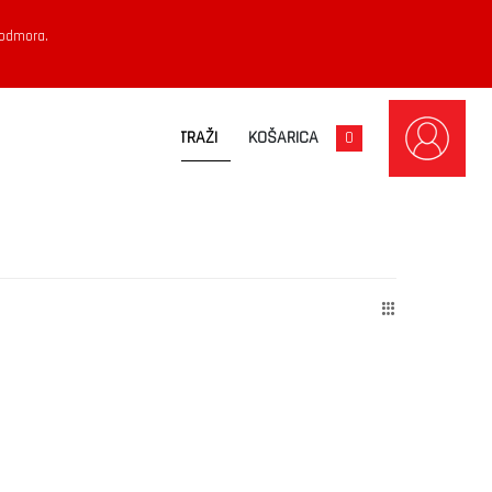
 odmora.
KOŠARICA
0