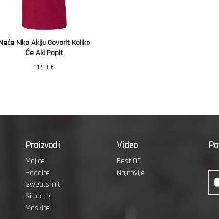
Neće Niko Akiju Govorit Koliko
Će Aki Popit
11.99
€
Proizvodi
Video
Po
Majice
Best OF
Hoodice
Najnovije
Sweatshirt
Šilterice
Maskice