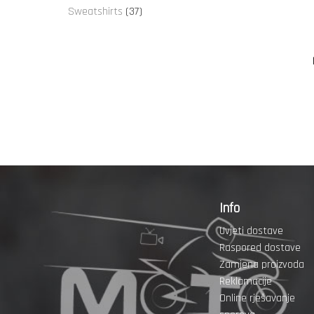
proizvoda
37
Sweatshirts
37
proizvoda
Info
Uvjeti dostave
Raspored dostave
Zamjena proizvoda
Reklamacije
Online rješavanje