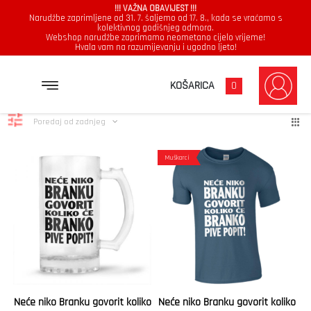
!!! VAŽNA OBAVIJEST !!!
Narudžbe zaprimljene od 31. 7. šaljemo od 17. 8., kada se vraćamo s
kolektivnog godišnjeg odmora.
Webshop narudžbe zaprimamo neometano cijelo vrijeme!
Hvala vam na razumijevanju i ugodno ljeto!
Branko
Poredano
Prikazuje se svih 2 rezultata
KOŠARICA
0
po
najnovijem
Poredaj od zadnjeg
Muškarci
Neće niko Branku govorit koliko
Neće niko Branku govorit koliko