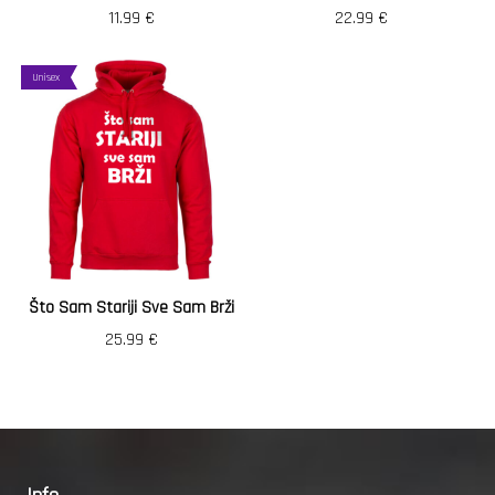
11.99
€
22.99
€
Unisex
Što Sam Stariji Sve Sam Brži
25.99
€