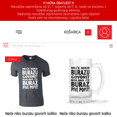
!!! VAŽNA OBAVIJEST !!!
Narudžbe zaprimljene od 31. 7. šaljemo od 17. 8., kada se vraćamo s
kolektivnog godišnjeg odmora.
Webshop narudžbe zaprimamo neometano cijelo vrijeme!
Hvala vam na razumijevanju i ugodno ljeto!
buraz
Poredano
Prikazuje se svih 2 rezultata
KOŠARICA
0
po
najnovijem
Poredaj od zadnjeg
Muškarci
Neće niko burazu govorit koliko
Neće niko burazu govorit koliko