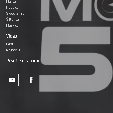
Majice
Hoodice
Sweatshirt
Šilterice
Maskice
Video
Best OF
Najnovije
Poveži se s nama