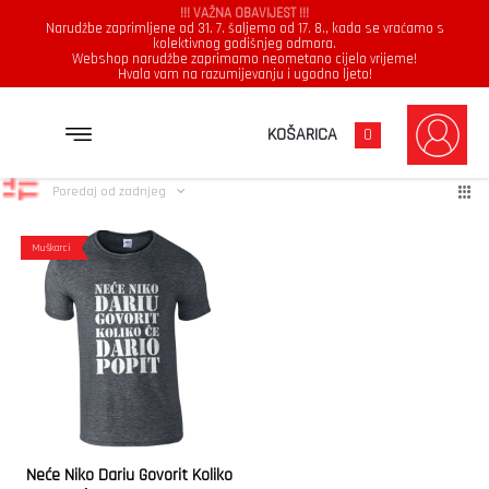
!!! VAŽNA OBAVIJEST !!!
Narudžbe zaprimljene od 31. 7. šaljemo od 17. 8., kada se vraćamo s
kolektivnog godišnjeg odmora.
Webshop narudžbe zaprimamo neometano cijelo vrijeme!
Hvala vam na razumijevanju i ugodno ljeto!
Dario
Prikazuje se jedan rezultat
KOŠARICA
0
Poredaj od zadnjeg
Muškarci
Neće Niko Dariu Govorit Koliko