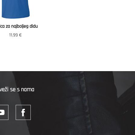
ica za najboljeg didu
11.99
€
veži se s nama