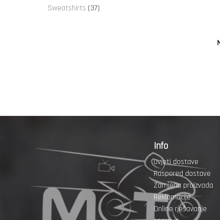
proizvoda
37
Sweatshirts
37
proizvoda
N
Info
Uvjeti dostave
Raspored dostave
Zamjena proizvoda
Reklamacije
Online rješavanje