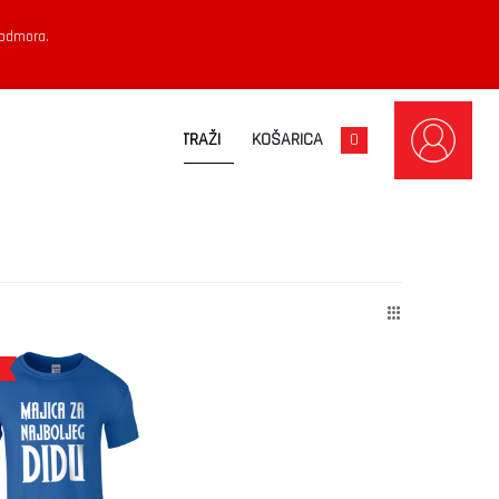
 odmora.
KOŠARICA
0