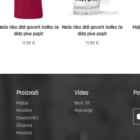
eće niko didi govorit koliko će
Neće niko didi govorit koliko će
Maj
dida pive popit
dida pive popit
11.99
€
11.99
€
Proizvodi
Video
Po
Majice
Best OF
Hoodice
Najnovije
Sweatshirt
Šilterice
Maskice