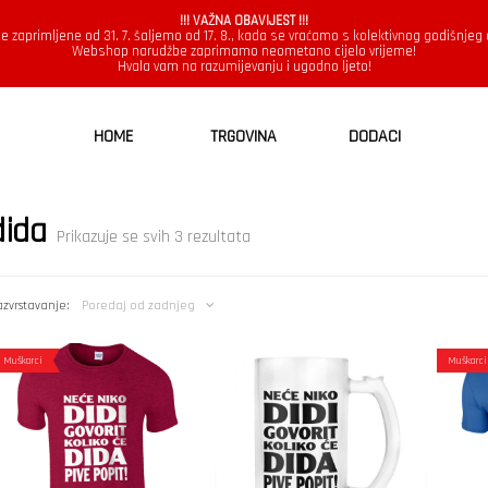
!!! VAŽNA OBAVIJEST !!!
e zaprimljene od 31. 7. šaljemo od 17. 8., kada se vraćamo s kolektivnog godišnjeg
Webshop narudžbe zaprimamo neometano cijelo vrijeme!
Hvala vam na razumijevanju i ugodno ljeto!
HOME
TRGOVINA
DODACI
dida
Poredano
Prikazuje se svih 3 rezultata
po
najnovijem
zvrstavanje:
Poredaj od zadnjeg
Muškarci
Muškarci