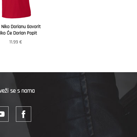
 Niko Dorianu Govorit
iko Će Dorian Popit
11.99
€
veži se s nama