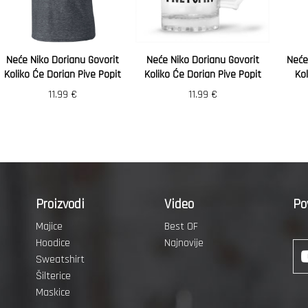
Neće Niko Dorianu Govorit
Neće Niko Dorianu Govorit
Neće
Koliko Će Dorian Pive Popit
Koliko Će Dorian Pive Popit
Kol
11.99
€
11.99
€
Proizvodi
Video
Po
Majice
Best OF
Hoodice
Najnovije
Sweatshirt
Šilterice
Maskice