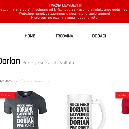
!!! VAŽNA OBAVIJEST !!!
e zaprimljene od 31. 7. šaljemo od 17. 8., kada se vraćamo s kolektivnog godišnjeg
Webshop narudžbe zaprimamo neometano cijelo vrijeme!
Hvala vam na razumijevanju i ugodno ljeto!
HOME
TRGOVINA
DODACI
Dorian
Poredano
Prikazuje se svih 3 rezultata
po
najnovijem
zvrstavanje:
Poredaj od zadnjeg
Muškarci
Muškarci