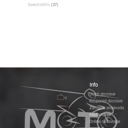
proizvoda
37
Sweatshirts
37
proizvoda
Info
Uvjeti dostave
Raspored dostave
Zamjena proizvoda
Reklamacije
Online rješavanje