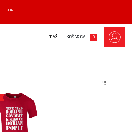
 odmora.
KOŠARICA
0