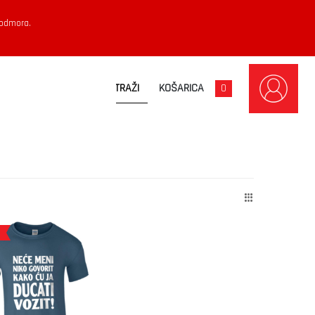
 odmora.
KOŠARICA
0