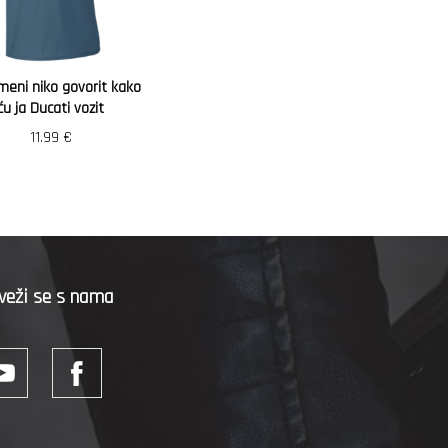
meni niko govorit kako
ću ja Ducati vozit
11.99
€
veži se s nama