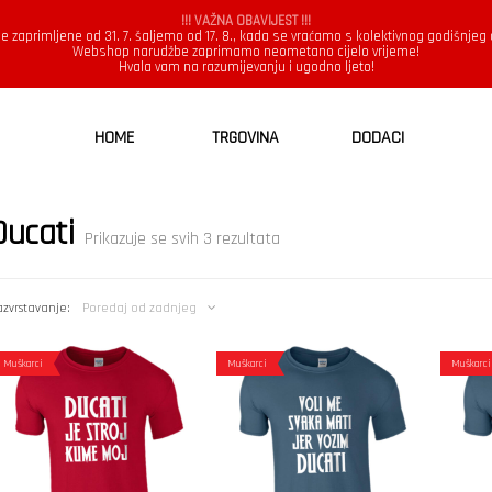
!!! VAŽNA OBAVIJEST !!!
e zaprimljene od 31. 7. šaljemo od 17. 8., kada se vraćamo s kolektivnog godišnjeg
Webshop narudžbe zaprimamo neometano cijelo vrijeme!
Hvala vam na razumijevanju i ugodno ljeto!
HOME
TRGOVINA
DODACI
Ducati
Poredano
Prikazuje se svih 3 rezultata
po
najnovijem
zvrstavanje:
Poredaj od zadnjeg
Muškarci
Muškarci
Muškarci