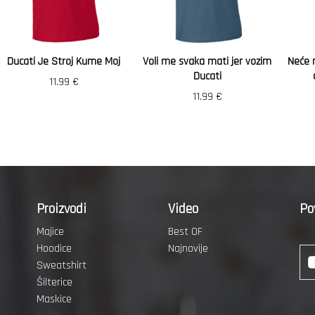
Ducati Je Stroj Kume Moj
Voli me svaka mati jer vozim
Neće 
Ducati
11.99
€
11.99
€
Proizvodi
Video
Po
Majice
Best OF
Hoodice
Najnovije
Sweatshirt
Šilterice
Maskice