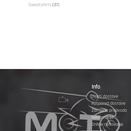
proizvoda
37
Sweatshirts
37
proizvoda
Info
Uvjeti dostave
Raspored dostave
Zamjena proizvoda
Reklamacije
Online rješavanje