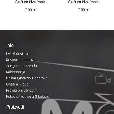
Će Đuro Pive Popit
Će Đuro Pive Popit
11.99
€
11.99
€
Info
Uvjeti dostave
Raspored dostave
Zamjena proizvoda
Reklamacije
Online rješavanje sporova
Uvjeti & Prava
Pravila privatnosti
Polica privatnosti & kolačići
Proizvodi