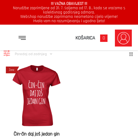
!!! VAŽNA OBAVIJEST !!!
Narudžbe zaprimljene od 31. 7. šaljemo od 17. 8., kada se vraćamo s
kolektivnog godišnjeg odmora.
Webshop narudžbe zaprimamo neometano cijelo vrijeme!
Hvala vam na razumijevanju i ugodno ljeto!
gin
Prikazuje se jedan rezultat
KOŠARICA
0
Poredaj od zadnjeg
Žene
Čin-čin daj još jedan gin