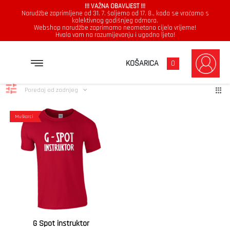
!!! VAŽNA OBAVIJEST !!!
Narudžbe zaprimljene od 31. 7. šaljemo od 17. 8., kada se vraćamo s
kolektivnog godišnjeg odmora.
Webshop narudžbe zaprimamo neometano cijelo vrijeme!
Hvala vam na razumijevanju i ugodno ljeto!
Instruktor
Prikazuje se jedan rezultat
KOŠARICA
0
Poredaj od zadnjeg
Muškarci
G Spot instruktor