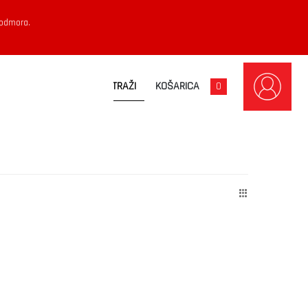
 odmora.
KOŠARICA
0