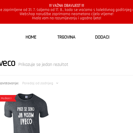
!!! VAŽNA OBAVIJEST !!!
e zaprimljene od 31. 7. šaljemo od 17. 8., kada se vraćamo s kolektivnog godišnjeg
Webshop narudžbe zaprimamo neometano cijelo vrijeme!
Hvala vam na razumijevanju i ugodno ljeto!
HOME
TRGOVINA
DODACI
Iveco
Prikazuje se jedan rezultat
zvrstavanje:
Poredaj od zadnjeg
Muškarci