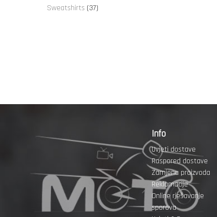
proizvoda
37
Sweatshirts
37
proizvoda
Info
Uvjeti dostave
Raspored dostave
Zamjena proizvoda
Reklamacije
Online rješavanje
sporova