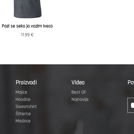
Pazi se seko ja vozim Iveco
11.99
€
Proizvodi
Video
Po
Majice
Best OF
Hoodice
Najnovije
Sweatshirt
Šilterice
Maskice