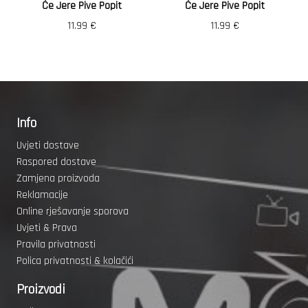
Će Jere Pive Popit
Će Jere Pive Popit
11.99
€
11.99
€
Info
Uvjeti dostave
Raspored dostave
Zamjena proizvoda
Reklamacije
Online rješavanje sporova
Uvjeti & Prava
Pravila privatnosti
Polica privatnosti & kolačići
Proizvodi