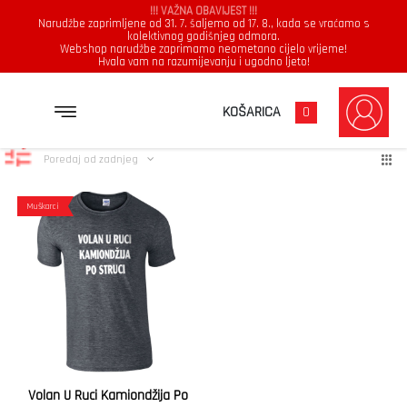
!!! VAŽNA OBAVIJEST !!!
Narudžbe zaprimljene od 31. 7. šaljemo od 17. 8., kada se vraćamo s
kolektivnog godišnjeg odmora.
Webshop narudžbe zaprimamo neometano cijelo vrijeme!
Hvala vam na razumijevanju i ugodno ljeto!
kamiondžija
Prikazuje se jedan rezultat
KOŠARICA
0
Poredaj od zadnjeg
Muškarci
Volan U Ruci Kamiondžija Po