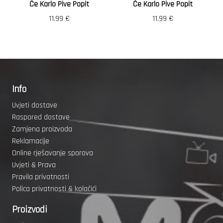
Će Karlo Pive Popit
Će Karlo Pive Popit
11.99
€
11.99
€
Info
Uvjeti dostave
Raspored dostave
Zamjena proizvoda
Reklamacije
Online rješavanje sporova
Uvjeti & Prava
Pravila privatnosti
Polica privatnosti & kolačići
Proizvodi