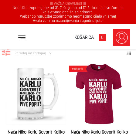
!!! VAŽNA OBAVIJEST !!!
Narudžbe zaprimljene od 31. 7. šaljemo od 17. 8., kada se vraćamo s
kolektivnog godišnjeg odmora.
Webshop narudžbe zaprimamo neometano cijelo vrijeme!
Hvala vam na razumijevanju i ugodno ljeto!
Karlo
Poredano
Prikazuje se svih 2 rezultata
KOŠARICA
0
po
najnovijem
Poredaj od zadnjeg
Muškarci
Neće Niko Karlu Govorit Koliko
Neće Niko Karlu Govorit Koliko