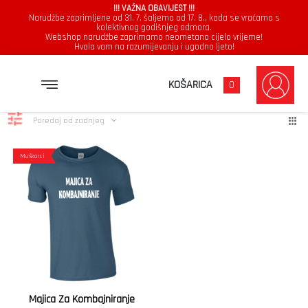
!!! VAŽNA OBAVIJEST !!!
Narudžbe zaprimljene od 31. 7. šaljemo od 17. 8., kada se vraćamo s
kolektivnog godišnjeg odmora.
Webshop narudžbe zaprimamo neometano cijelo vrijeme!
Hvala vam na razumijevanju i ugodno ljeto!
kombajn
Prikazuje se jedan rezultat
KOŠARICA
0
Poredaj od zadnjeg
Muškarci
Majica Za Kombajniranje