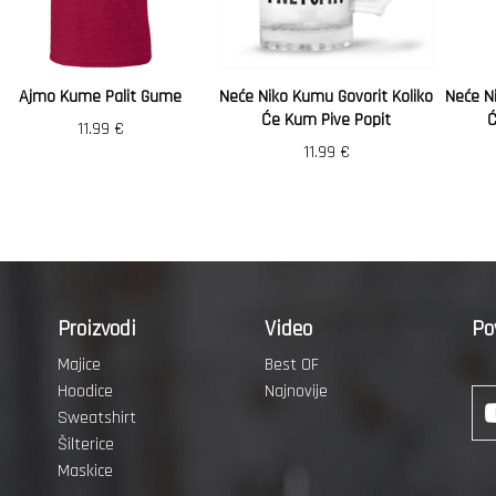
Ajmo Kume Palit Gume
Neće Niko Kumu Govorit Koliko
Neće N
Će Kum Pive Popit
Ć
11.99
€
11.99
€
Proizvodi
Video
Po
Majice
Best OF
Hoodice
Najnovije
Sweatshirt
Šilterice
Maskice