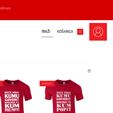
 odmora.
KOŠARICA
0
Muškarci