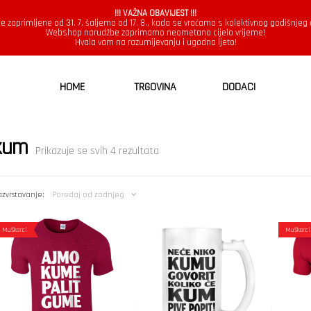
!!! VAŽNA OBAVIJEST !!!
e zaprimljene od 31. 7. šaljemo od 17. 8., kada se vraćamo s kolektivnog godišnjeg
Webshop narudžbe zaprimamo neometano cijelo vrijeme!
Hvala vam na razumijevanju i ugodno ljeto!
HOME
TRGOVINA
DODACI
kum
Poredano
Prikazuje se svih 4 rezultata
po
najnovijem
zvrstavanje:
Poredaj od zadnjeg
Muškarci
Muškarci