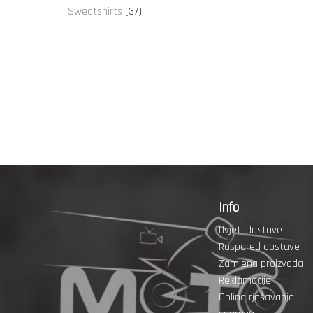
proizvoda
37
Sweatshirts
37
proizvoda
Info
Uvjeti dostave
Raspored dostave
Zamjena proizvoda
Reklamacije
Online rješavanje