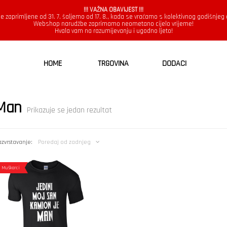
!!! VAŽNA OBAVIJEST !!!
e zaprimljene od 31. 7. šaljemo od 17. 8., kada se vraćamo s kolektivnog godišnjeg
Webshop narudžbe zaprimamo neometano cijelo vrijeme!
Hvala vam na razumijevanju i ugodno ljeto!
HOME
TRGOVINA
DODACI
Man
Prikazuje se jedan rezultat
zvrstavanje:
Poredaj od zadnjeg
Muškarci