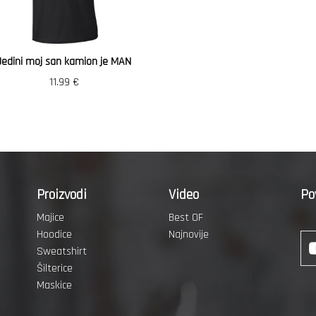
Jedini moj san kamion je MAN
11.99
€
Proizvodi
Video
Po
Majice
Best OF
Hoodice
Najnovije
Sweatshirt
Šilterice
Maskice