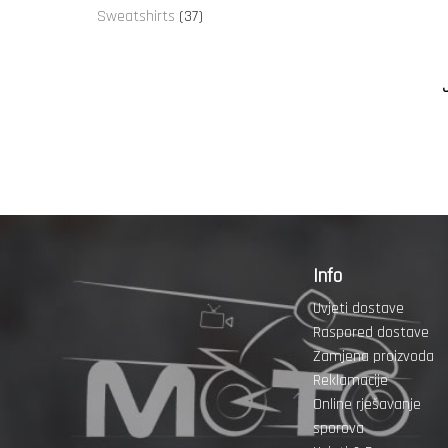
proizvoda
37
Sweatshirts
37
proizvoda
Info
Uvjeti dostave
Raspored dostave
Zamjena proizvoda
Reklamacije
Online rješavanje
sporova