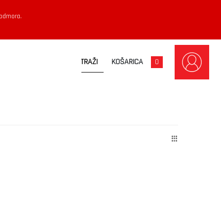
 odmora.
KOŠARICA
0