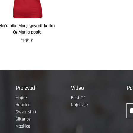
Neće niko Mariji govorit koliko
će Marija popit
11.99
€
Proizvodi
Video
Po
Majice
Best OF
Hoodice
Najnovije
Sweatshirt
Šilterice
Maskice