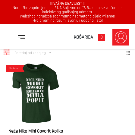
!!! VAŽNA OBAVIJEST !!!
Narudžbe zaprimljene od 31. 7. šaljemo od 17. 8., kada se vraćamo s
kolektivnog godišnjeg odmora.
Webshop narudžbe zaprimamo neometano cijelo vrijeme!
Hvala vam na razumijevanju i ugodno ljeto!
Miha
Prikazuje se jedan rezultat
KOŠARICA
0
Poredaj od zadnjeg
Muškarci
Neće Niko Mihi Govorit Koliko