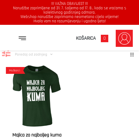
!!! VAŽNA OBAVIJEST !!!
Narudžbe zaprimljene od 31. 7. šaljemo od 17. 8., kada se vraćamo s
kolektivnog godišnjeg odmora.
Webshop narudžbe zaprimamo neometano cijelo vrijeme!
Hvala vam na razumijevanju i ugodno ljeto!
najbolji kum
Prikazuje se jedan rezultat
KOŠARICA
0
Poredaj od zadnjeg
Muškarci
Majica za najboljeg kuma