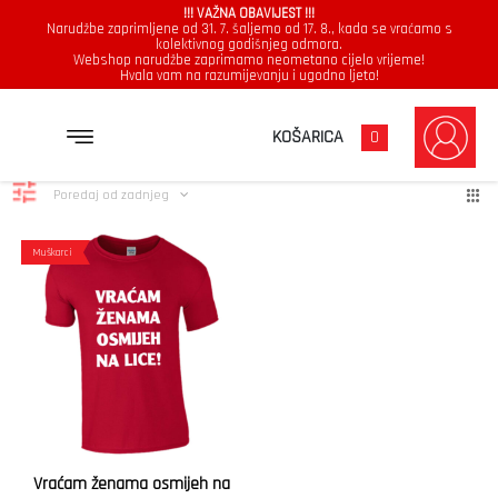
!!! VAŽNA OBAVIJEST !!!
Narudžbe zaprimljene od 31. 7. šaljemo od 17. 8., kada se vraćamo s
kolektivnog godišnjeg odmora.
Webshop narudžbe zaprimamo neometano cijelo vrijeme!
Hvala vam na razumijevanju i ugodno ljeto!
osmijeh
Prikazuje se jedan rezultat
KOŠARICA
0
Poredaj od zadnjeg
Muškarci
Vraćam ženama osmijeh na