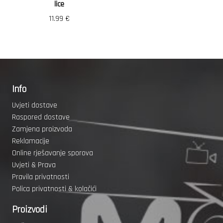
lice
11.99
€
Info
Uvjeti dostave
Raspored dostave
Zamjena proizvoda
Reklamacije
Online rješavanje sporova
Uvjeti & Prava
Pravila privatnosti
Polica privatnosti & kolačići
Proizvodi