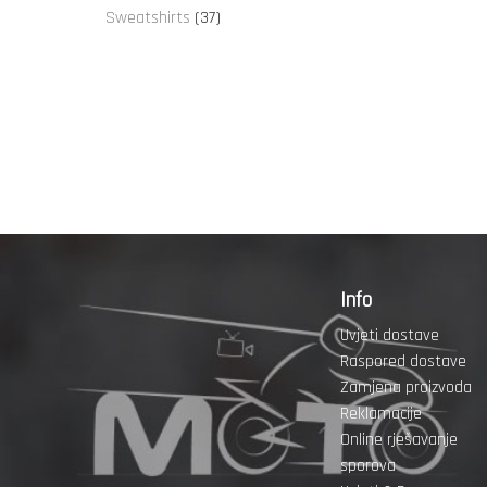
proizvoda
37
Sweatshirts
37
proizvoda
Info
Uvjeti dostave
Raspored dostave
Zamjena proizvoda
Reklamacije
Online rješavanje
sporova