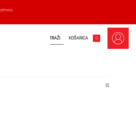
 odmora.
KOŠARICA
0