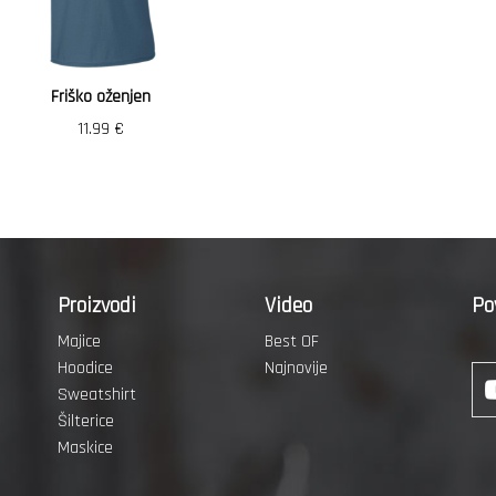
Friško oženjen
11.99
€
Proizvodi
Video
Po
Majice
Best OF
Hoodice
Najnovije
Sweatshirt
Šilterice
Maskice