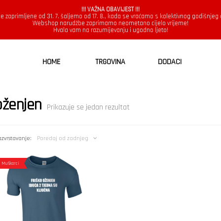
!!! VAŽNA OBAVIJEST !!!
e zaprimljene od 31. 7. šaljemo od 17. 8., kada se vraćamo s kolektivnog godišnjeg
Webshop narudžbe zaprimamo neometano cijelo vrijeme!
Hvala vam na razumijevanju i ugodno ljeto!
HOME
TRGOVINA
DODACI
oženjen
Prikazuje se jedan rezultat
zvrstavanje:
Poredaj od zadnjeg
Muškarci