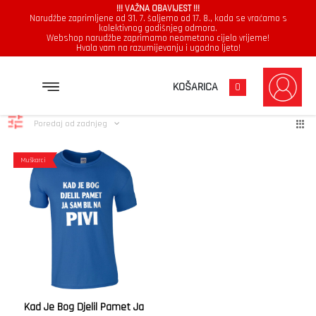
!!! VAŽNA OBAVIJEST !!!
Narudžbe zaprimljene od 31. 7. šaljemo od 17. 8., kada se vraćamo s
kolektivnog godišnjeg odmora.
Webshop narudžbe zaprimamo neometano cijelo vrijeme!
Hvala vam na razumijevanju i ugodno ljeto!
pamet
Prikazuje se jedan rezultat
KOŠARICA
0
Poredaj od zadnjeg
Muškarci
Kad Je Bog Djelil Pamet Ja