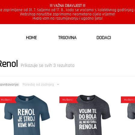
!!! VAŽNA OBAVIJEST !!!
e zaprimljene od 31. 7. šaljemo od 17. 8., kada se vraćamo s kolektivnog godišnjeg
Webshop narudžbe zaprimamo neometano cijelo vrijeme!
Hvala vam na razumijevanju i ugodno ljeto!
HOME
TRGOVINA
DODACI
Renol
Poredano
Prikazuje se svih 3 rezultata
po
najnovijem
zvrstavanje:
Poredaj od zadnjeg
Muškarci
Muškarci
Muškarci