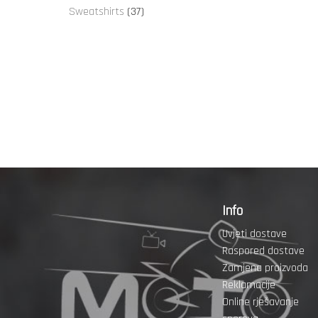
proizvoda
37
Sweatshirts
37
proizvoda
Info
Uvjeti dostave
Raspored dostave
Zamjena proizvoda
Reklamacije
Online rješavanje