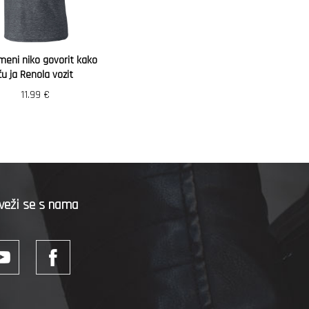
meni niko govorit kako
ću ja Renola vozit
11.99
€
veži se s nama