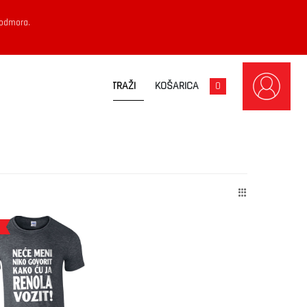
 odmora.
KOŠARICA
0