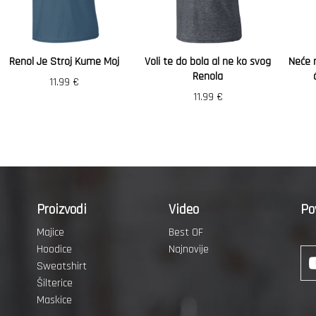
Renol Je Stroj Kume Moj
Voli te do bola al ne ko svog
Neće 
Renola
11.99
€
11.99
€
Proizvodi
Video
Po
Majice
Best OF
Hoodice
Najnovije
Sweatshirt
Šilterice
Maskice