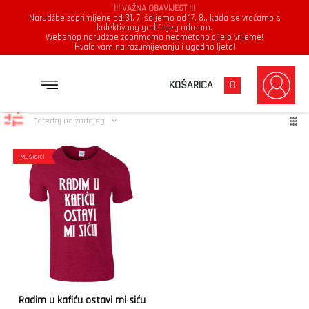
!!! VAŽNA OBAVIJEST !!!
Narudžbe zaprimljene od 31. 7. šaljemo od 17. 8., kada se vraćamo s
kolektivnog godišnjeg odmora.
Webshop narudžbe zaprimamo neometano cijelo vrijeme!
Hvala vam na razumijevanju i ugodno ljeto!
sića
Prikazuje se jedan rezultat
KOŠARICA
0
Poredaj od zadnjeg
Muškarci
Radim u kafiću ostavi mi siću