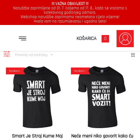
!!! VAŽNA OBAVIJEST !!!
Narudžbe zaprimljene od 31. 7. šaljemo od 17. 8., kada se vraćamo s
kolektivnog godišnjeg odmora.
Webshop narudžbe zaprimamo neometano cijelo vrijeme!
Hvala vam na razumijevanju i ugodno ljeto!
Smart
Poredano
Prikazuje se svih 2 rezultata
KOŠARICA
0
po
najnovijem
Poredaj od zadnjeg
Muškarci
Muškarci
Smart Je Stroj Kume Moj
Neće meni niko govorit kako ću