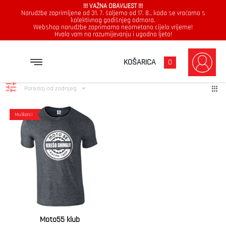
!!! VAŽNA OBAVIJEST !!!
Narudžbe zaprimljene od 31. 7. šaljemo od 17. 8., kada se vraćamo s
kolektivnog godišnjeg odmora.
Webshop narudžbe zaprimamo neometano cijelo vrijeme!
Hvala vam na razumijevanju i ugodno ljeto!
snimaj
Prikazuje se jedan rezultat
KOŠARICA
0
Poredaj od zadnjeg
Muškarci
Moto55 klub