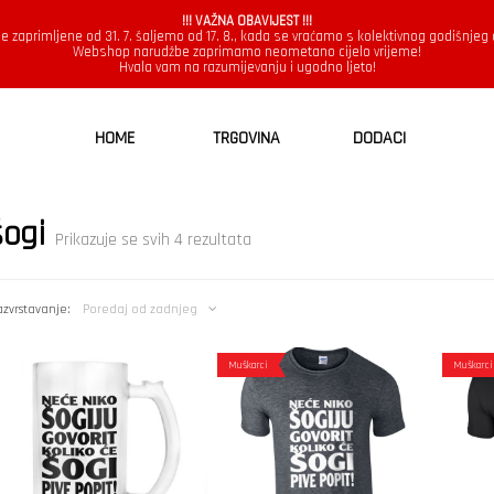
!!! VAŽNA OBAVIJEST !!!
e zaprimljene od 31. 7. šaljemo od 17. 8., kada se vraćamo s kolektivnog godišnjeg
Webshop narudžbe zaprimamo neometano cijelo vrijeme!
Hvala vam na razumijevanju i ugodno ljeto!
HOME
TRGOVINA
DODACI
šogi
Poredano
Prikazuje se svih 4 rezultata
po
najnovijem
zvrstavanje:
Poredaj od zadnjeg
Muškarci
Muškarci