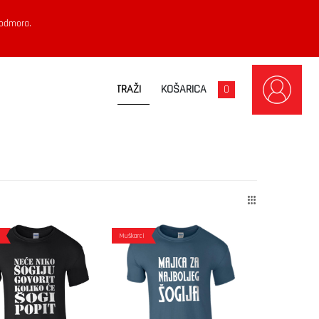
 odmora.
KOŠARICA
0
Muškarci