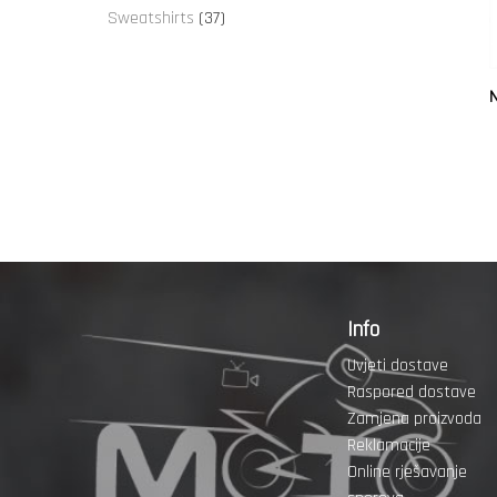
proizvoda
37
Sweatshirts
37
proizvoda
N
Info
Uvjeti dostave
Raspored dostave
Zamjena proizvoda
Reklamacije
Online rješavanje