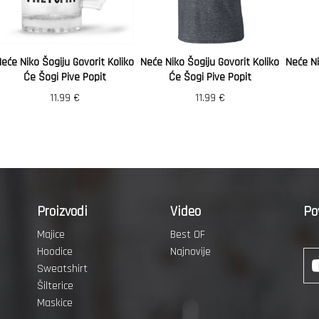
eće Niko Šogiju Govorit Koliko
Neće Niko Šogiju Govorit Koliko
Neće Ni
Će Šogi Pive Popit
Će Šogi Pive Popit
11.99
€
11.99
€
Proizvodi
Video
Po
Majice
Best OF
Hoodice
Najnovije
Sweatshirt
Šilterice
Maskice