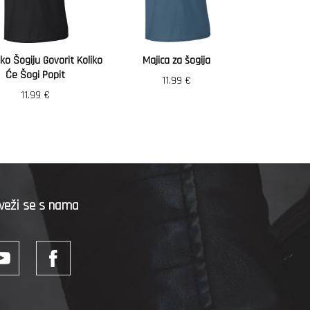
ko Šogiju Govorit Koliko
Majica za šogija
Će Šogi Popit
11.99
€
11.99
€
veži se s nama