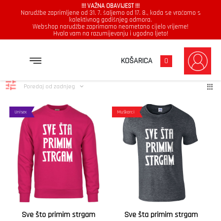
!!! VAŽNA OBAVIJEST !!!
Narudžbe zaprimljene od 31. 7. šaljemo od 17. 8., kada se vraćamo s
kolektivnog godišnjeg odmora.
Webshop narudžbe zaprimamo neometano cijelo vrijeme!
Hvala vam na razumijevanju i ugodno ljeto!
sve strgam
Poredano
Prikazuje se svih 2 rezultata
KOŠARICA
0
po
najnovijem
Poredaj od zadnjeg
Unisex
Muškarci
Sve što primim strgam
Sve šta primim strgam