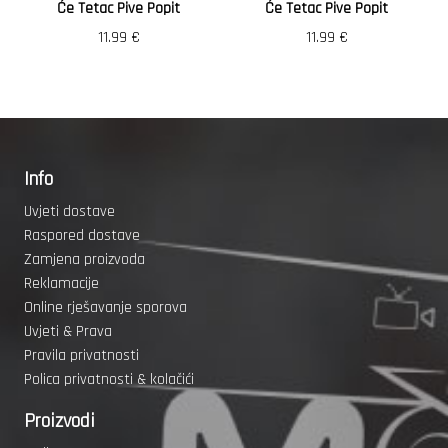
Će Tetac Pive Popit
Će Tetac Pive Popit
11.99
€
11.99
€
Info
Uvjeti dostave
Raspored dostave
Zamjena proizvoda
Reklamacije
Online rješavanje sporova
Uvjeti & Prava
Pravila privatnosti
Polica privatnosti & kolačići
Proizvodi