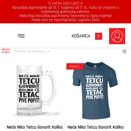
!!! VAŽNA OBAVIJEST !!!
Narudžbe zaprimljene od 31. 7. šaljemo od 17. 8., kada se vraćamo s
kolektivnog godišnjeg odmora.
Webshop narudžbe zaprimamo neometano cijelo vrijeme!
Hvala vam na razumijevanju i ugodno ljeto!
tetac
Poredano
Prikazuje se svih 2 rezultata
KOŠARICA
0
po
najnovijem
Poredaj od zadnjeg
Muškarci
Neće Niko Tetcu Govorit Koliko
Neće Niko Tetcu Govorit Koliko