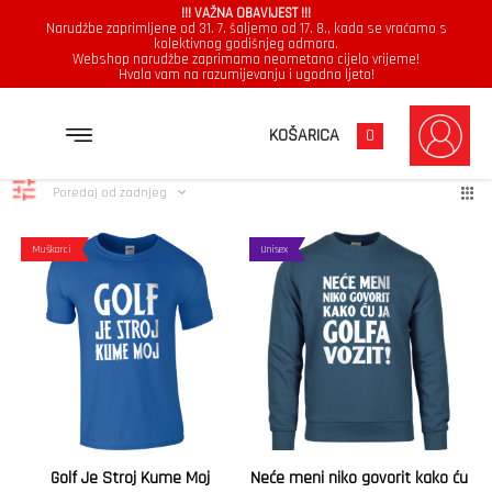
!!! VAŽNA OBAVIJEST !!!
Narudžbe zaprimljene od 31. 7. šaljemo od 17. 8., kada se vraćamo s
kolektivnog godišnjeg odmora.
Webshop narudžbe zaprimamo neometano cijelo vrijeme!
Hvala vam na razumijevanju i ugodno ljeto!
VW Golf
Poredano
Prikazuje se svih 3 rezultata
KOŠARICA
0
po
najnovijem
Poredaj od zadnjeg
Muškarci
Unisex
Golf Je Stroj Kume Moj
Neće meni niko govorit kako ću