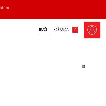
 odmora.
KOŠARICA
0