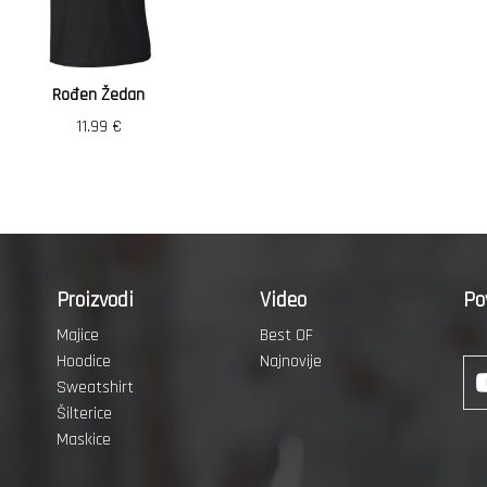
Rođen Žedan
11.99
€
Proizvodi
Video
Po
Majice
Best OF
Hoodice
Najnovije
Sweatshirt
Šilterice
Maskice