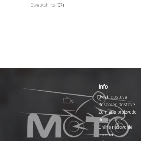
proizvoda
37
Sweatshirts
37
proizvoda
Info
Uvjeti dostave
Raspored dostave
Zamjena proizvoda
Reklamacije
Online rješavanje
sporova