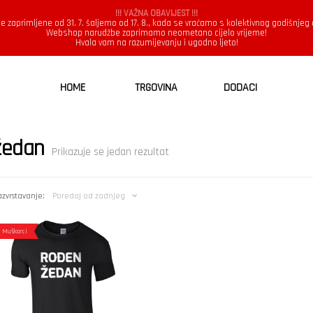
!!! VAŽNA OBAVIJEST !!!
e zaprimljene od 31. 7. šaljemo od 17. 8., kada se vraćamo s kolektivnog godišnjeg
Webshop narudžbe zaprimamo neometano cijelo vrijeme!
Hvala vam na razumijevanju i ugodno ljeto!
HOME
TRGOVINA
DODACI
žedan
Prikazuje se jedan rezultat
zvrstavanje:
Poredaj od zadnjeg
Muškarci