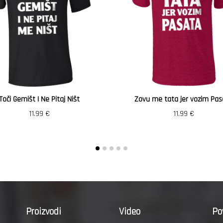
Toči Gemišt I Ne Pitaj Ništ
Zovu me tata jer vozim Pas
11.99
€
11.99
€
Proizvodi
Video
Po