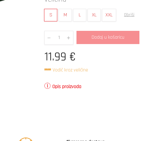
S
M
L
XL
XXL
Obriši
Dodaj u košaricu
Quantity
11.99
€
Vodič kroz veličine
Opis proizvoda