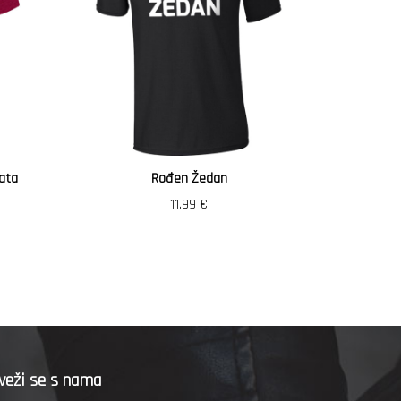
ata
Rođen Žedan
Vozi
11.99
€
veži se s nama