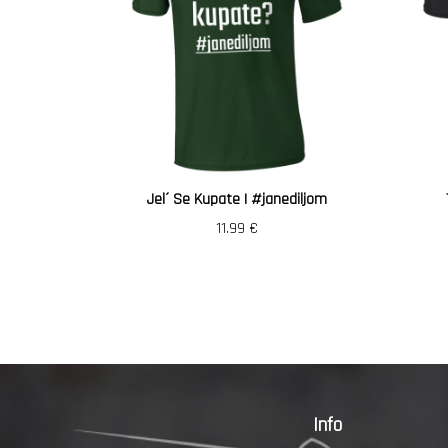
Jel´ Se Kupate | #janediljom
11.99
€
Info