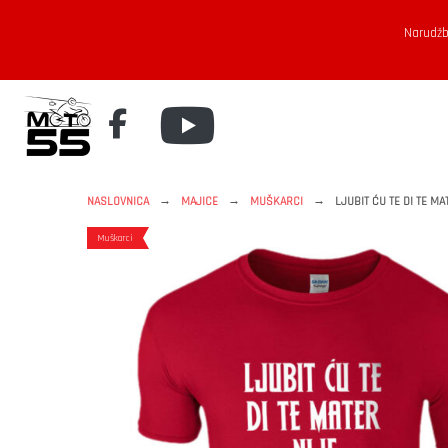
Narudžb
→
→
→
NASLOVNICA
MAJICE
MUŠKARCI
LJUBIT ĆU TE DI TE MA
Muškarci