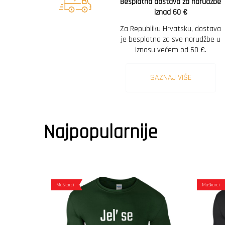
Besplatna dostava za narudžbe
iznad 60 €
Za Republiku Hrvatsku, dostava
je besplatna za sve narudžbe u
iznosu većem od 60 €.
SAZNAJ VIŠE
Najpopularnije
Muškarci
Muškarci