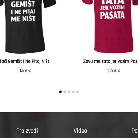
Toči Gemišt I Ne Pitaj Ništ
Zovu me tata jer vozim Pas
11.99
€
11.99
€
Proizvodi
Video
Po