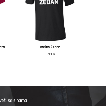
ata
Rođen Žedan
Vozi
11.99
€
veži se s nama