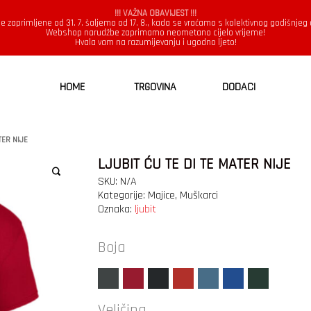
!!! VAŽNA OBAVIJEST !!!
e zaprimljene od 31. 7. šaljemo od 17. 8., kada se vraćamo s kolektivnog godišnjeg
Webshop narudžbe zaprimamo neometano cijelo vrijeme!
Hvala vam na razumijevanju i ugodno ljeto!
HOME
TRGOVINA
DODACI
TER NIJE
LJUBIT ĆU TE DI TE MATER NIJE
SKU:
N/A
Kategorije:
Majice
,
Muškarci
Oznaka:
ljubit
Boja
Veličina