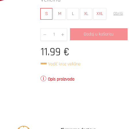
S
M
L
XL
XXL
Obriši
Dodaj u košaricu
Quantity
11.99
€
Vodič kroz veličine
Opis proizvoda