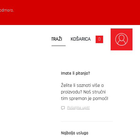
 odmora.
KOŠARICA
0
Imate li pitanja?
Želite li saznati više o
proizvodu? Naš stručni
tim spreman je pomoći!
Pošaljite upit!
Najbolja usluga