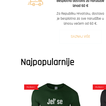
Besplatna dostava za narudžbe
iznad 60 €
Za Republiku Hrvatsku, dostava
je besplatna za sve narudžbe u
iznosu većem od 60 €.
SAZNAJ VIŠE
Najpopularnije
Muškarci
Muškarci