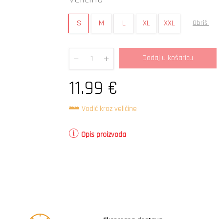
S
M
L
XL
XXL
Obriši
Dodaj u košaricu
Quantity
11.99
€
Vodič kroz veličine
Opis proizvoda