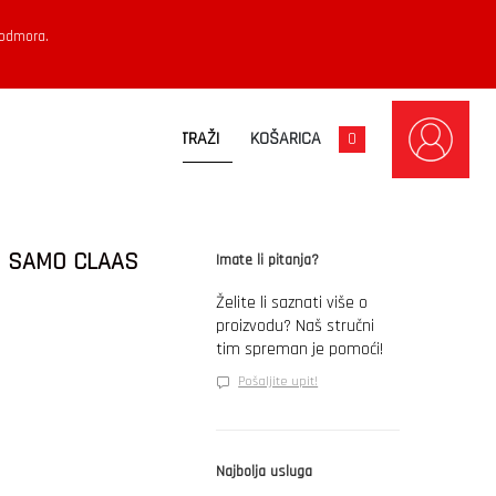
 odmora.
KOŠARICA
0
M SAMO CLAAS
Imate li pitanja?
Želite li saznati više o
proizvodu? Naš stručni
tim spreman je pomoći!
Pošaljite upit!
Najbolja usluga