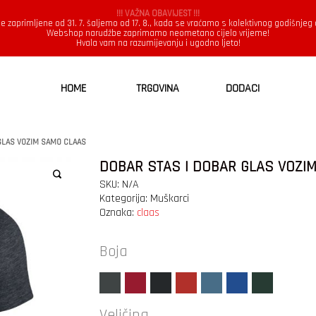
!!! VAŽNA OBAVIJEST !!!
e zaprimljene od 31. 7. šaljemo od 17. 8., kada se vraćamo s kolektivnog godišnjeg
Webshop narudžbe zaprimamo neometano cijelo vrijeme!
Hvala vam na razumijevanju i ugodno ljeto!
HOME
TRGOVINA
DODACI
GLAS VOZIM SAMO CLAAS
DOBAR STAS I DOBAR GLAS VOZI
SKU:
N/A
Kategorija:
Muškarci
Oznaka:
claas
Boja
Veličina