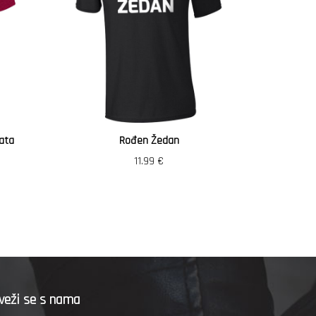
ata
Rođen Žedan
Vozi
11.99
€
veži se s nama