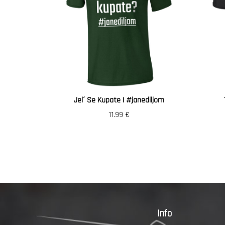
Jel´ Se Kupate | #janediljom
11.99
€
Info