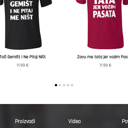
Toči Gemišt I Ne Pitaj Ništ
Zovu me tata jer vozim Pas
11.99
€
11.99
€
Proizvodi
Video
Po