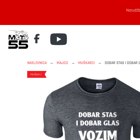
Narudžb
→
→
→
NASLOVNICA
MAJICE
MUŠKARCI
DOBAR STAS I DOBAR 
Muškarci