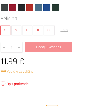
Veličina
S
M
L
XL
XXL
Obriši
Dodaj u košaricu
Quantity
11.99
€
Vodič kroz veličine
Opis proizvoda