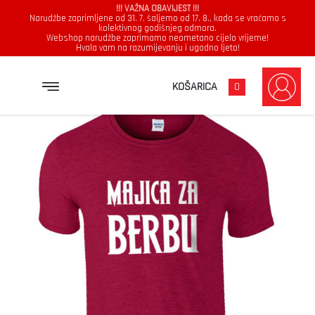
!!! VAŽNA OBAVIJEST !!!
Narudžbe zaprimljene od 31. 7. šaljemo od 17. 8., kada se vraćamo s
kolektivnog godišnjeg odmora.
Webshop narudžbe zaprimamo neometano cijelo vrijeme!
Hvala vam na razumijevanju i ugodno ljeto!
→
→
→
NASLOVNICA
MAJICE
MUŠKARCI
MAJICA ZA BERBU
KOŠARICA
0
Muškarci