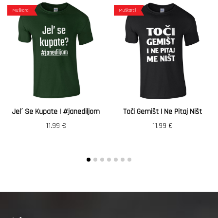
Muškarci
Muškarci
Jel´ Se Kupate | #janediljom
Toči Gemišt I Ne Pitaj Ništ
11.99
€
11.99
€