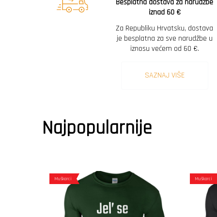
Besplatna dostava za narudžbe
iznad 60 €
Za Republiku Hrvatsku, dostava
je besplatna za sve narudžbe u
iznosu većem od 60 €.
SAZNAJ VIŠE
Najpopularnije
Muškarci
Muškarci