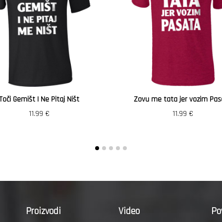
Toči Gemišt I Ne Pitaj Ništ
Zovu me tata jer vozim Pas
11.99
€
11.99
€
Proizvodi
Video
Po