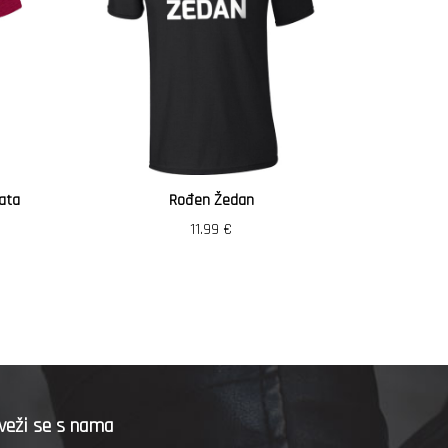
ata
Rođen Žedan
Vozi
11.99
€
veži se s nama