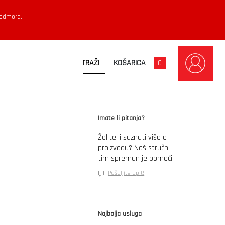
 odmora.
KOŠARICA
0
Imate li pitanja?
Želite li saznati više o
proizvodu? Naš stručni
tim spreman je pomoći!
Pošaljite upit!
Najbolja usluga