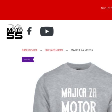
Narudžb
→
→
NASLOVNICA
SWEATSHIRTS
MAJICA ZA MOTOR
Unisex