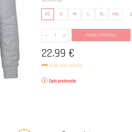
XS
S
M
L
XL
XXL
O
Dodaj u košaricu
Quantity
22.99
€
Vodič kroz veličine
Opis proizvoda