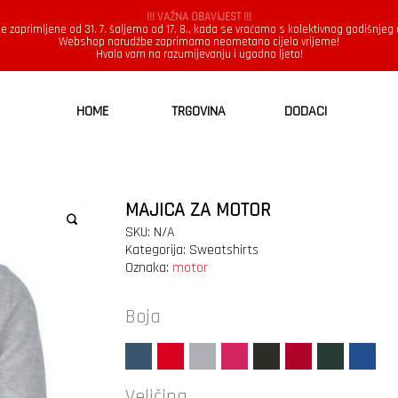
!!! VAŽNA OBAVIJEST !!!
e zaprimljene od 31. 7. šaljemo od 17. 8., kada se vraćamo s kolektivnog godišnjeg
Webshop narudžbe zaprimamo neometano cijelo vrijeme!
Hvala vam na razumijevanju i ugodno ljeto!
HOME
TRGOVINA
DODACI
MAJICA ZA MOTOR
SKU:
N/A
Kategorija:
Sweatshirts
Oznaka:
motor
Boja
Veličina