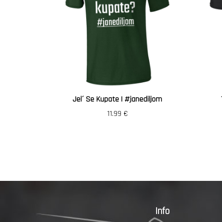
Jel´ Se Kupate | #janediljom
11.99
€
Info