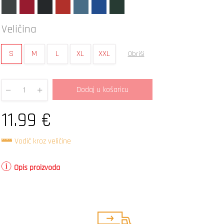
Veličina
S
M
L
XL
XXL
Obriši
Dodaj u košaricu
Quantity
11.99
€
Vodič kroz veličine
Opis proizvoda