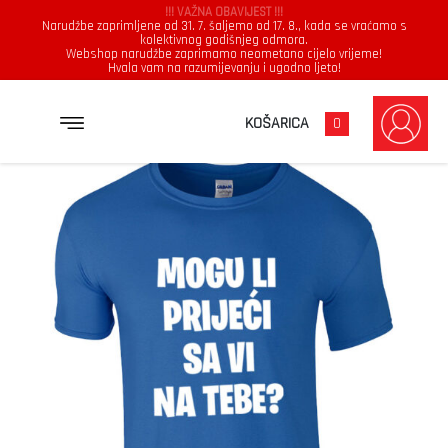
!!! VAŽNA OBAVIJEST !!!
Narudžbe zaprimljene od 31. 7. šaljemo od 17. 8., kada se vraćamo s
kolektivnog godišnjeg odmora.
Webshop narudžbe zaprimamo neometano cijelo vrijeme!
Hvala vam na razumijevanju i ugodno ljeto!
→
→
→
NASLOVNICA
MAJICE
MUŠKARCI
MOGU LI PRIJEĆI SA VI NA TEBE?
KOŠARICA
0
Muškarci