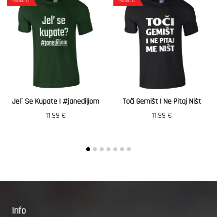
Muškarci
Muškarci
Jel´ Se Kupate | #janediljom
Toči Gemišt I Ne Pitaj Ništ
11.99
€
11.99
€
Info