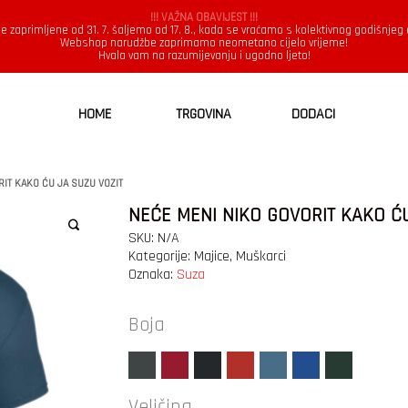
!!! VAŽNA OBAVIJEST !!!
e zaprimljene od 31. 7. šaljemo od 17. 8., kada se vraćamo s kolektivnog godišnjeg
Webshop narudžbe zaprimamo neometano cijelo vrijeme!
Hvala vam na razumijevanju i ugodno ljeto!
HOME
TRGOVINA
DODACI
IT KAKO ĆU JA SUZU VOZIT
NEĆE MENI NIKO GOVORIT KAKO Ć
SKU:
N/A
Kategorije:
Majice
,
Muškarci
Oznaka:
Suza
Boja
Veličina