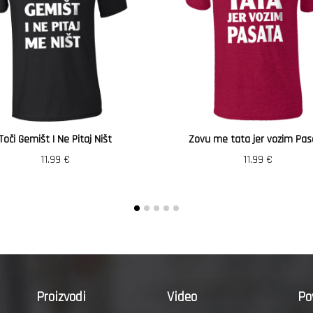
Toči Gemišt I Ne Pitaj Ništ
Zovu me tata jer vozim Pas
11.99
€
11.99
€
Proizvodi
Video
Po