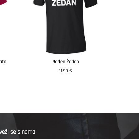
ata
Rođen Žedan
Vozi
11.99
€
veži se s nama