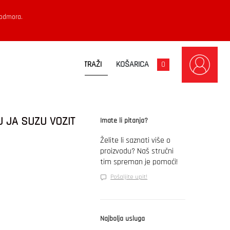
 odmora.
KOŠARICA
0
U JA SUZU VOZIT
Imate li pitanja?
Želite li saznati više o
proizvodu? Naš stručni
tim spreman je pomoći!
Pošaljite upit!
Najbolja usluga