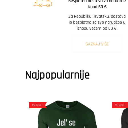
Besplatna dostava za narudžbe
iznad 60 €
Za Republiku Hrvatsku, dostava
je besplatna za sve narudžbe u
iznosu većem od 60 €.
SAZNAJ VIŠE
Najpopularnije
Muškarci
Muškarci