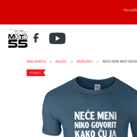
Narudžb
→
→
→
NASLOVNICA
MAJICE
MUŠKARCI
NEĆE MENI NIKO GOVOR
Muškarci