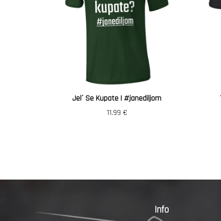
Jel´ Se Kupate | #janediljom
11.99
€
Info