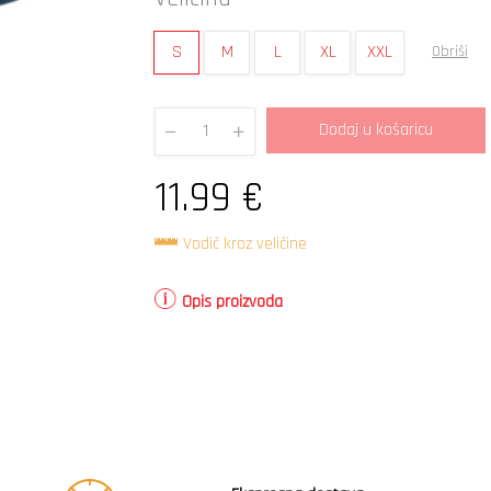
S
M
L
XL
XXL
Obriši
Dodaj u košaricu
Quantity
11.99
€
Vodič kroz veličine
Opis proizvoda