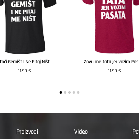
Toči Gemišt I Ne Pitaj Ništ
Zovu me tata jer vozim Pas
11.99
€
11.99
€
Proizvodi
Video
Po