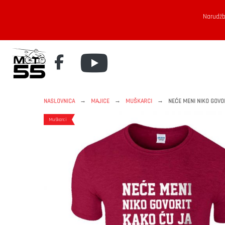
Narudžb
→
→
→
NASLOVNICA
MAJICE
MUŠKARCI
NEĆE MENI NIKO GOVOR
Muškarci