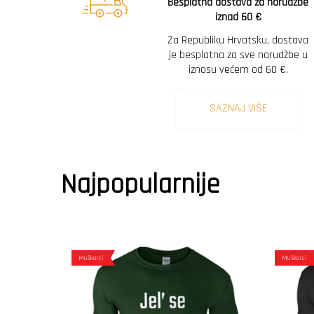
Besplatna dostava za narudžbe
iznad 60 €
Za Republiku Hrvatsku, dostava
je besplatna za sve narudžbe u
iznosu većem od 60 €.
SAZNAJ VIŠE
Najpopularnije
Muškarci
Muškarci