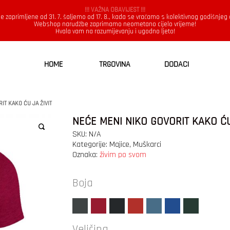
!!! VAŽNA OBAVIJEST !!!
e zaprimljene od 31. 7. šaljemo od 17. 8., kada se vraćamo s kolektivnog godišnjeg
Webshop narudžbe zaprimamo neometano cijelo vrijeme!
Hvala vam na razumijevanju i ugodno ljeto!
HOME
TRGOVINA
DODACI
IT KAKO ĆU JA ŽIVIT
NEĆE MENI NIKO GOVORIT KAKO ĆU
SKU:
N/A
Kategorije:
Majice
,
Muškarci
Oznaka:
živim po svom
Boja
Veličina