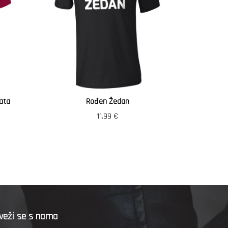
ata
Rođen Žedan
Vozi
11.99
€
veži se s nama