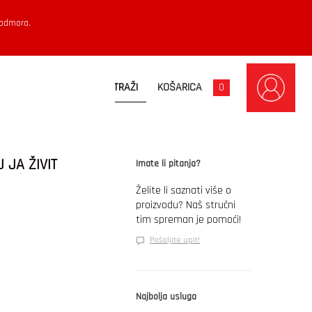
 odmora.
KOŠARICA
0
 JA ŽIVIT
Imate li pitanja?
Želite li saznati više o
proizvodu? Naš stručni
tim spreman je pomoći!
Pošaljite upit!
Najbolja usluga