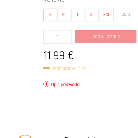
S
M
L
XL
XXL
Obriši
Dodaj u košaricu
Quantity
11.99
€
Vodič kroz veličine
Opis proizvoda