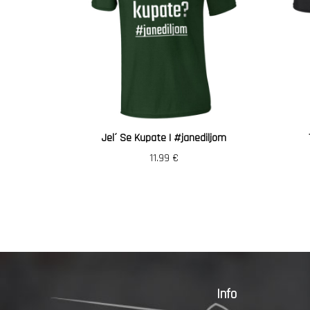
Jel´ Se Kupate | #janediljom
11.99
€
Info