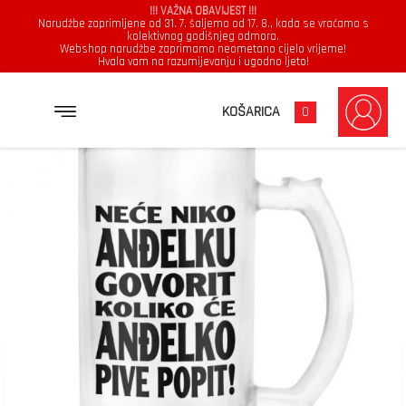
!!! VAŽNA OBAVIJEST !!!
Narudžbe zaprimljene od 31. 7. šaljemo od 17. 8., kada se vraćamo s
kolektivnog godišnjeg odmora.
Webshop narudžbe zaprimamo neometano cijelo vrijeme!
Hvala vam na razumijevanju i ugodno ljeto!
→
→
NASLOVNICA
KRIGLA
NEĆE NIKO ANĐELKU GOVORIT KOLIKO ĆE ANĐELKO PIVE POPIT
KOŠARICA
0