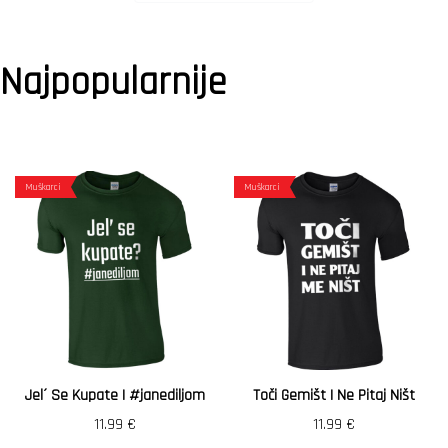
Najpopularnije
Muškarci
Muškarci
Jel´ Se Kupate | #janediljom
Toči Gemišt I Ne Pitaj Ništ
11.99
€
11.99
€